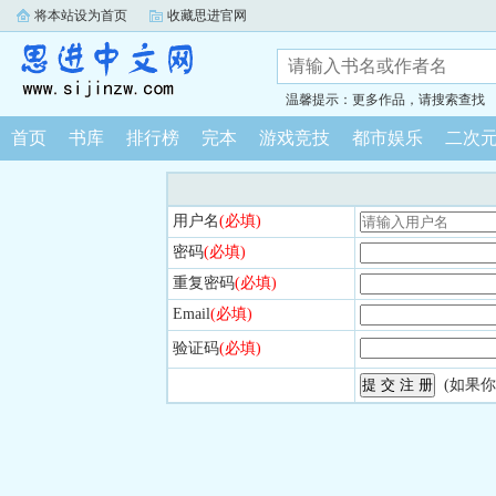
将本站设为首页
收藏思进官网
温馨提示：更多作品，请搜索查找
首页
书库
排行榜
完本
游戏竞技
都市娱乐
二次
用户名
(必填)
密码
(必填)
重复密码
(必填)
Email
(必填)
验证码
(必填)
(如果你